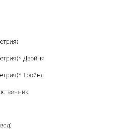
етрия)
метрия)* Двойня
метрия)* Тройня
одственник
вод)