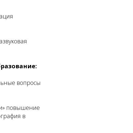
зация
развуковая
разование:
льные вопросы
ии» повышение
ография в