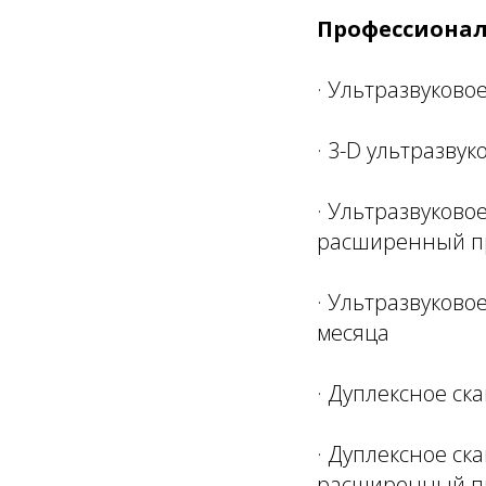
Профессионал
· Ультразвуково
· 3-D ультразву
· Ультразвуково
расширенный п
· Ультразвуково
месяца
· Дуплексное ск
· Дуплексное ск
расширенный п