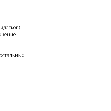
ридатков)
лючение
 остальных