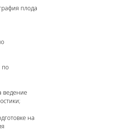
графия плода
по
 по
а ведение
остики;
дготовке на
ия