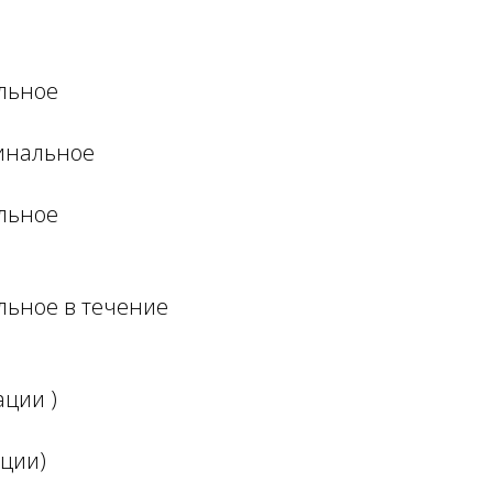
альное
гинальное
альное
льное в течение
ации )
ации)