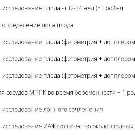
 исследование плода - (32-34 нед.)* Тройня
е определение пола плода
е исследование плода (фетометрия + допплером
е исследование плода (фетометрия + допплеро
е исследование плода (фетометрия + допплеро
ия сосудов МППК во время беременности + 1 р
е исследование лонного сочленения
е исследование ИАЖ (количество околоплодных 