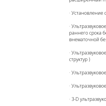
· Установление 
· Ультразвуково
раннего срока 
внематочной б
· Ультразвуково
структур )
· Ультразвуково
· Ультразвуково
· 3-D ультразву