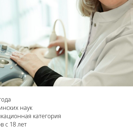
года
инских наук
кационная категория
 с 18 лет