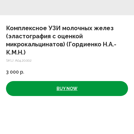
Комплексное УЗИ молочных желез
(эластография с оценкой
микрокальцинатов) (Гордиенко Н.А.-
К.М.Н.)
SKU:
А04.20.002
3 000
р.
BUY NOW