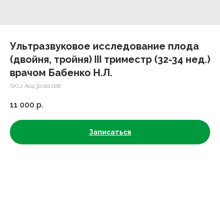
Ультразвуковое исследование плода
(двойня, тройня) III триместр (32-34 нед.)
врачом Бабенко Н.Л.
SKU:
A04.30.001.008
11 000
р.
Записаться