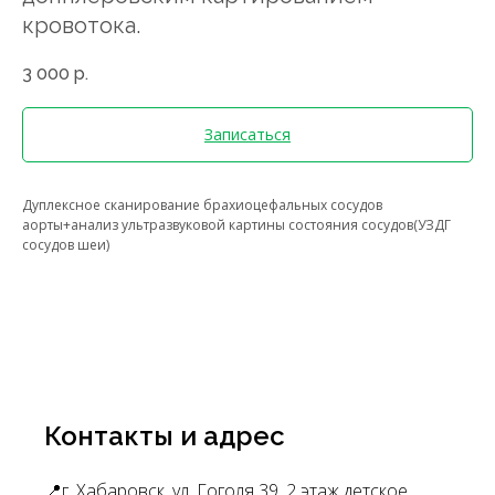
кровотока.
3 000
р.
Записаться
Дуплексное сканирование брахиоцефальных сосудов
аорты+анализ ультразвуковой картины состояния сосудов(УЗДГ
сосудов шеи)
Контакты и адрес
📍г. Хабаровск, ул. Гоголя 39, 2 этаж детское