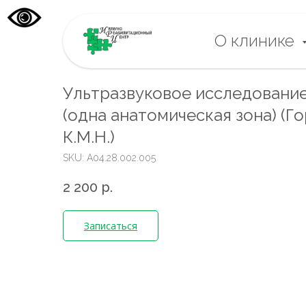
О клинике
Ультразвуковое исследование
(одна анатомическая зона) (Го
К.М.Н.)
SKU:
А04.28.002.005
2 200
р.
Записаться